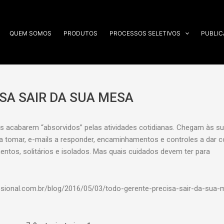
QUEM SOMOS
PRODUTOS
PROCESSOS SELETIVOS
PUBLI
SA SAIR DA SUA MESA
s acabarem “absorvidos” pelas atividades cotidianas. Chegam às s
 tomar, e-mails a responder, encaminhamentos e controles a dar c
ntos, solitários e isolados. Mas quais cuidados devem ter para
issional.com.br/blog/2016/05/03/todo-gerente-precisa-sair-da-sua