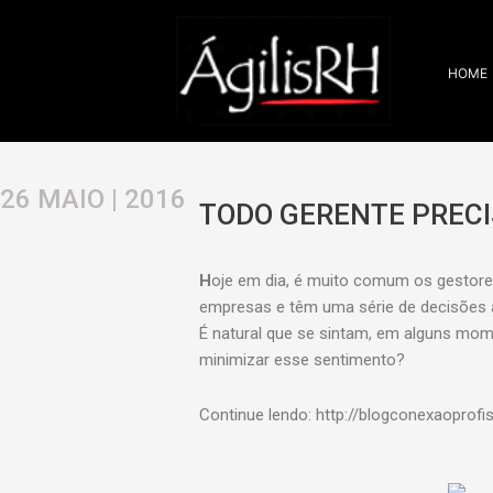
Ir
para
o
HOME
conteúdo
26 MAIO | 2016
TODO GERENTE PRECI
H
oje em dia, é muito comum os gestore
empresas e têm uma série de decisões a
É natural que se sintam, em alguns mome
minimizar esse sentimento?
Continue lendo: http://blogconexaoprof