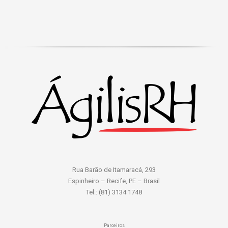
Rua Barão de Itamaracá, 293
Espinheiro – Recife, PE – Brasil
Tel.: (81) 3134 1748
Parceiros