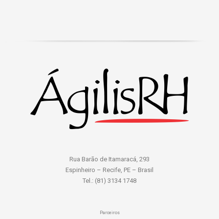
Rua Barão de Itamaracá, 293
Espinheiro – Recife, PE – Brasil
Tel.: (81) 3134 1748
Parceiros