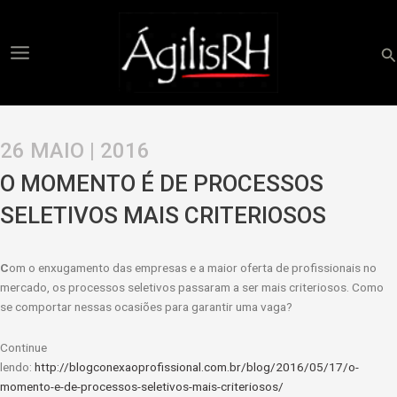
Ir
para
o
Pe
conteúdo
26 MAIO | 2016
O MOMENTO É DE PROCESSOS
SELETIVOS MAIS CRITERIOSOS
C
om o enxugamento das empresas e a maior oferta de profissionais no
mercado, os processos seletivos passaram a ser mais criteriosos. Como
se comportar nessas ocasiões para garantir uma vaga?
Continue
lendo:
http://blogconexaoprofissional.com.br/blog/2016/05/17/o-
momento-e-de-processos-seletivos-mais-criteriosos/