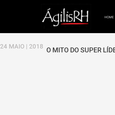
Ir
para
o
HOME
conteúdo
24 MAIO | 2018
O MITO DO SUPER LÍD