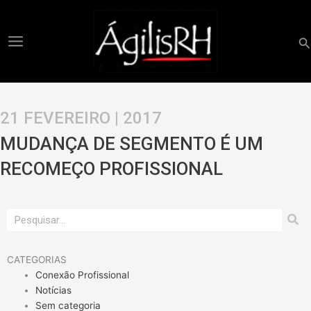
Ir
para
o
Pe
conteúdo
21 FEVEREIRO | 2017
MUDANÇA DE SEGMENTO É UM
RECOMEÇO PROFISSIONAL
Pesquisar
CATEGORIAS
Conexão Profissional
Notícias
Sem categoria