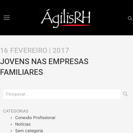
Ir
para
o
Pe
conteúdo
16 FEVEREIRO | 2017
JOVENS NAS EMPRESAS
FAMILIARES
Pesquisar
CATEGORIAS
Conexão Profissional
Notícias
Sem categoria