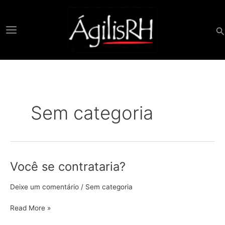
Ir
para
o
Pe
conteúdo
Sem categoria
Você se contrataria?
Você
se
contrataria?
Deixe um comentário
/
Sem categoria
Read More »