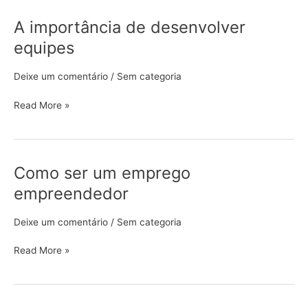
A importância de desenvolver
A
importância
equipes
de
desenvolver
Deixe um comentário
/
Sem categoria
equipes
Read More »
Como ser um emprego
Como
ser
empreendedor
um
emprego
Deixe um comentário
/
Sem categoria
empreendedor
Read More »