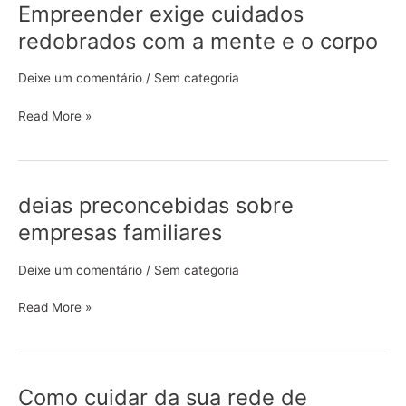
Empreender exige cuidados
Empreender
exige
redobrados com a mente e o corpo
cuidados
redobrados
Deixe um comentário
/
Sem categoria
com
a
Read More »
mente
e
o
corpo
deias preconcebidas sobre
deias
preconcebidas
empresas familiares
sobre
empresas
Deixe um comentário
/
Sem categoria
familiares
Read More »
Como cuidar da sua rede de
Como