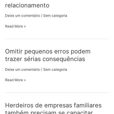
cuidar
relacionamento
da
sua
Deixe um comentário
/
Sem categoria
rede
de
Read More »
relacionamento
Omitir pequenos erros podem
Omitir
pequenos
trazer sérias consequências
erros
podem
Deixe um comentário
/
Sem categoria
trazer
sérias
Read More »
consequências
Herdeiros de empresas familiares
Herdeiros
de
também precisam se capacitar