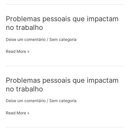
Problemas pessoais que impactam
Problemas
pessoais
no trabalho
que
impactam
Deixe um comentário
/
Sem categoria
no
trabalho
Read More »
Problemas pessoais que impactam
Problemas
pessoais
no trabalho
que
impactam
Deixe um comentário
/
Sem categoria
no
trabalho
Read More »